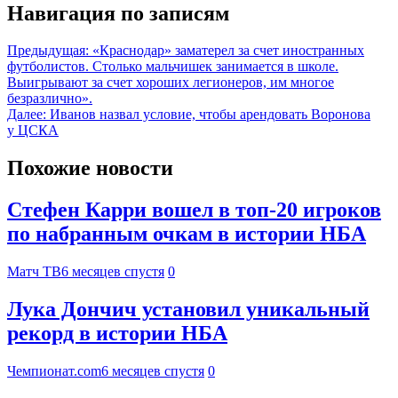
Навигация по записям
Предыдущая:
«Краснодар» заматерел за счет иностранных
футболистов. Столько мальчишек занимается в школе.
Выигрывают за счет хороших легионеров, им многое
безразлично».
Далее:
Иванов назвал условие, чтобы арендовать Воронова
у ЦСКА
Похожие новости
Стефен Карри вошел в топ‑20 игроков
по набранным очкам в истории НБА
Матч ТВ
6 месяцев спустя
0
Лука Дончич установил уникальный
рекорд в истории НБА
Чемпионат.com
6 месяцев спустя
0