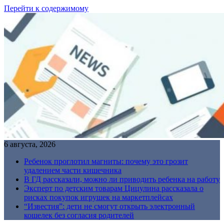
Перейти к содержимому
6 августа, 2026
Ребенок проглотил магниты: почему это грозит
удалением части кишечника
В ГД рассказали, можно ли приводить ребенка на работу
Эксперт по детским товарам Цицулина рассказала о
рисках покупок игрушек на маркетплейсах
“Известия”: дети не смогут открыть электронный
кошелек без согласия родителей