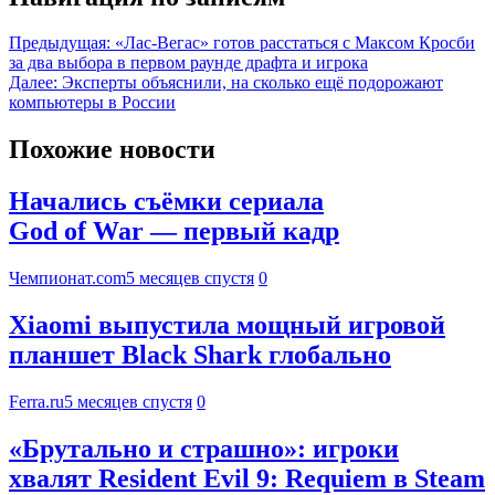
Предыдущая:
«Лас-Вегас» готов расстаться с Максом Кросби
за два выбора в первом раунде драфта и игрока
Далее:
Эксперты объяснили, на сколько ещё подорожают
компьютеры в России
Похожие новости
Начались съёмки сериала
God of War — первый кадр
Чемпионат.com
5 месяцев спустя
0
Xiaomi выпустила мощный игровой
планшет Black Shark глобально
Ferra.ru
5 месяцев спустя
0
«Брутально и страшно»: игроки
хвалят Resident Evil 9: Requiem в Steam