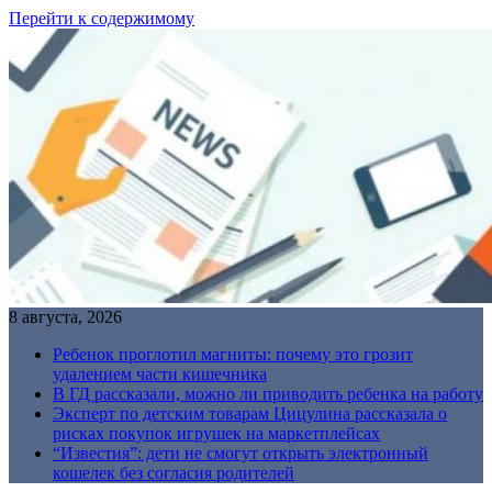
Перейти к содержимому
8 августа, 2026
Ребенок проглотил магниты: почему это грозит
удалением части кишечника
В ГД рассказали, можно ли приводить ребенка на работу
Эксперт по детским товарам Цицулина рассказала о
рисках покупок игрушек на маркетплейсах
“Известия”: дети не смогут открыть электронный
кошелек без согласия родителей