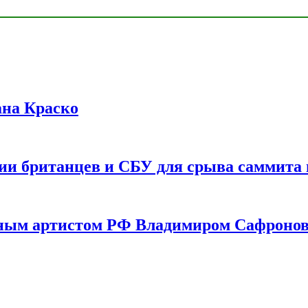
ана Краско
ии британцев и СБУ для срыва саммита 
одным артистом РФ Владимиром Сафроно