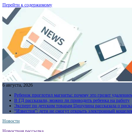
Перейти к содержимому
6 августа, 2026
Ребенок проглотил магниты: почему это грозит удаление
В ГД рассказали, можно ли приводить ребенка на работу
Эксперт по детским товарам Цицулина рассказала о риск
“Известия”: дети не смогут открыть электронный кошелек
Новости
Новостная рассылка