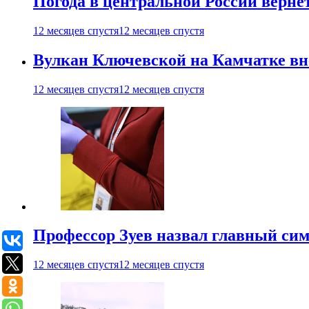
Погода в центральной России верне
12 месяцев спустя
12 месяцев спустя
Вулкан Ключевской на Камчатке вно
12 месяцев спустя
12 месяцев спустя
Профессор Зуев назвал главный си
12 месяцев спустя
12 месяцев спустя