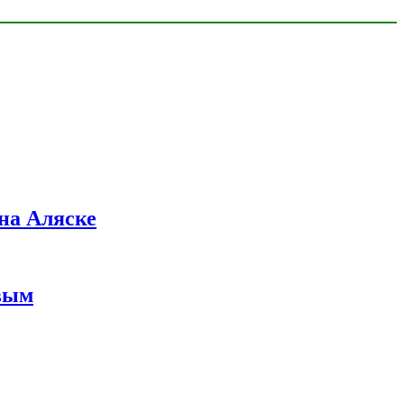
на Аляске
вым