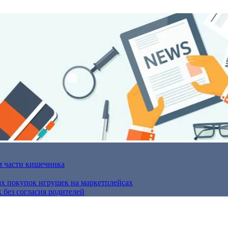
м части кишечника
ах покупок игрушек на маркетплейсах
 без согласия родителей