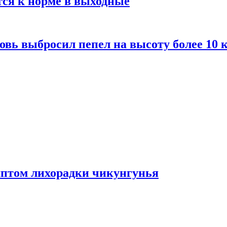
тся к норме в выходные
вь выбросил пепел на высоту более 10 
мптом лихорадки чикунгунья