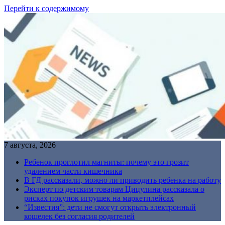
Перейти к содержимому
7 августа, 2026
Ребенок проглотил магниты: почему это грозит
удалением части кишечника
В ГД рассказали, можно ли приводить ребенка на работу
Эксперт по детским товарам Цицулина рассказала о
рисках покупок игрушек на маркетплейсах
“Известия”: дети не смогут открыть электронный
кошелек без согласия родителей