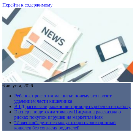
Перейти к содержимому
6 августа, 2026
Ребенок проглотил магниты: почему это грозит
удалением части кишечника
В ГД рассказали, можно ли приводить ребенка на работу
Эксперт по детским товарам Цицулина рассказала о
рисках покупок игрушек на маркетплейсах
“Известия”: дети не смогут открыть электронный
кошелек без согласия родителей