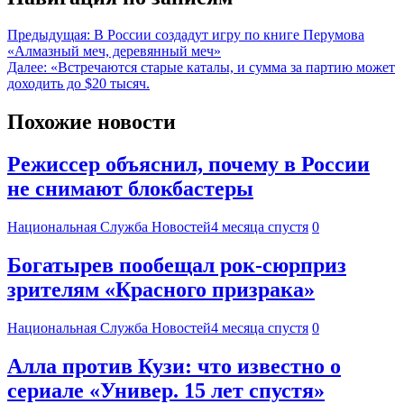
Предыдущая:
В России создадут игру по книге Перумова
«Алмазный меч, деревянный меч»
Далее:
«Встречаются старые каталы, и сумма за партию может
доходить до $20 тысяч.
Похожие новости
Режиссер объяснил, почему в России
не снимают блокбастеры
Национальная Служба Новостей
4 месяца спустя
0
Богатырев пообещал рок-сюрприз
зрителям «Красного призрака»
Национальная Служба Новостей
4 месяца спустя
0
Алла против Кузи: что известно о
сериале «Универ. 15 лет спустя»