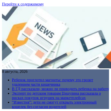
Перейти к содержимому
8 августа, 2026
Ребенок проглотил магниты: почему это грозит
удалением части кишечника
В ГД рассказали, можно ли приводить ребенка на работу
Эксперт по детским товарам Цицулина рассказала о
рисках покупок игрушек на маркетплейсах
“Известия”: дети не смогут открыть электронный
кошелек без согласия родителей