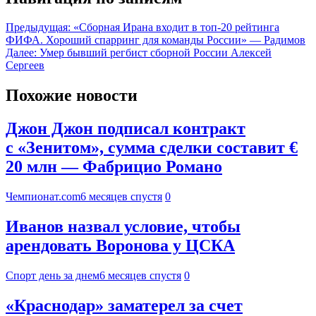
Предыдущая:
«Сборная Ирана входит в топ‑20 рейтинга
ФИФА. Хороший спарринг для команды России» — Радимов
Далее:
Умер бывший регбист сборной России Алексей
Сергеев
Похожие новости
Джон Джон подписал контракт
с «Зенитом», сумма сделки составит €
20 млн — Фабрицио Романо
Чемпионат.com
6 месяцев спустя
0
Иванов назвал условие, чтобы
арендовать Воронова у ЦСКА
Спорт день за днем
6 месяцев спустя
0
«Краснодар» заматерел за счет