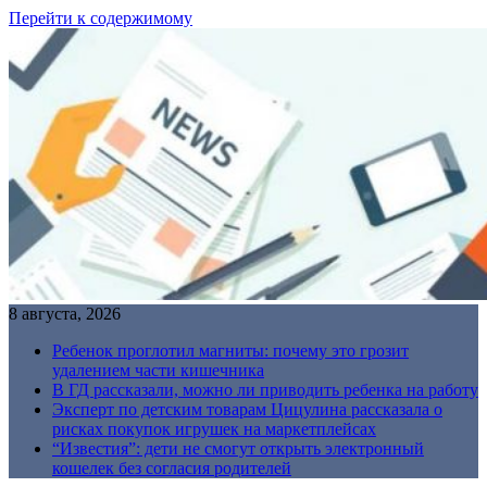
Перейти к содержимому
8 августа, 2026
Ребенок проглотил магниты: почему это грозит
удалением части кишечника
В ГД рассказали, можно ли приводить ребенка на работу
Эксперт по детским товарам Цицулина рассказала о
рисках покупок игрушек на маркетплейсах
“Известия”: дети не смогут открыть электронный
кошелек без согласия родителей