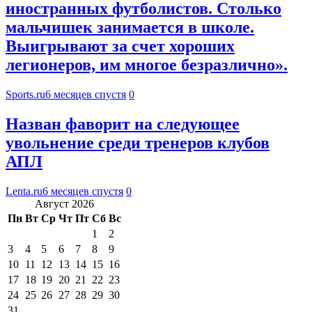
иностранных футболистов. Столько
мальчишек занимается в школе.
Выигрывают за счет хороших
легионеров, им многое безразлично».
Sports.ru
6 месяцев спустя
0
Назван фаворит на следующее
увольнение среди тренеров клубов
АПЛ
Lenta.ru
6 месяцев спустя
0
Август 2026
Пн
Вт
Ср
Чт
Пт
Сб
Вс
1
2
3
4
5
6
7
8
9
10
11
12
13
14
15
16
17
18
19
20
21
22
23
24
25
26
27
28
29
30
31