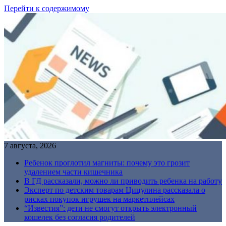
Перейти к содержимому
7 августа, 2026
Ребенок проглотил магниты: почему это грозит
удалением части кишечника
В ГД рассказали, можно ли приводить ребенка на работу
Эксперт по детским товарам Цицулина рассказала о
рисках покупок игрушек на маркетплейсах
“Известия”: дети не смогут открыть электронный
кошелек без согласия родителей