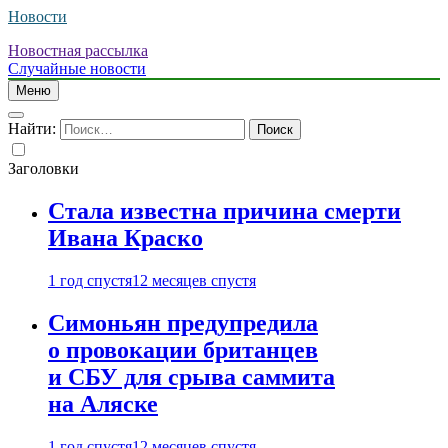
Новости
Новостная рассылка
Случайные новости
Меню
Найти:
Заголовки
Стала известна причина смерти
Ивана Краско
1 год спустя
12 месяцев спустя
Симоньян предупредила
о провокации британцев
и СБУ для срыва саммита
на Аляске
1 год спустя
12 месяцев спустя