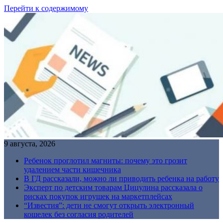
Перейти к содержимому
9 августа, 2026
Ребенок проглотил магниты: почему это грозит
удалением части кишечника
В ГД рассказали, можно ли приводить ребенка на работу
Эксперт по детским товарам Цицулина рассказала о
рисках покупок игрушек на маркетплейсах
“Известия”: дети не смогут открыть электронный
кошелек без согласия родителей