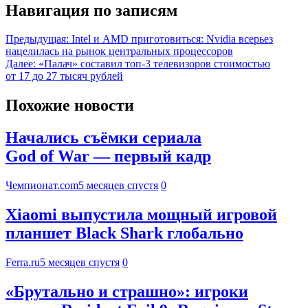
Навигация по записям
Предыдущая:
Intel и AMD приготовиться: Nvidia всерьез
нацелилась на рынок центральных процессоров
Далее:
«Палач» составил топ-3 телевизоров стоимостью
от 17 до 27 тысяч рублей
Похожие новости
Начались съёмки сериала
God of War — первый кадр
Чемпионат.com
5 месяцев спустя
0
Xiaomi выпустила мощный игровой
планшет Black Shark глобально
Ferra.ru
5 месяцев спустя
0
«Брутально и страшно»: игроки