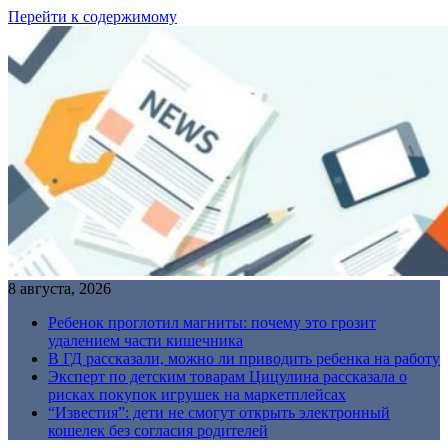
Перейти к содержимому
8 августа, 2026
Ребенок проглотил магниты: почему это грозит
удалением части кишечника
В ГД рассказали, можно ли приводить ребенка на работу
Эксперт по детским товарам Цицулина рассказала о
рисках покупок игрушек на маркетплейсах
“Известия”: дети не смогут открыть электронный
кошелек без согласия родителей