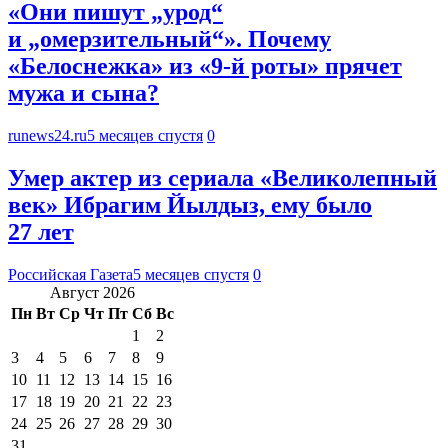
«Они пишут „урод“
и „омерзительный“». Почему
«Белоснежка» из «9-й роты» прячет
мужа и сына?
runews24.ru
5 месяцев спустя
0
Умер актер из сериала «Великолепный
век» Ибрагим Йылдыз, ему было
27 лет
Российская Газета
5 месяцев спустя
0
Август 2026
Пн
Вт
Ср
Чт
Пт
Сб
Вс
1
2
3
4
5
6
7
8
9
10
11
12
13
14
15
16
17
18
19
20
21
22
23
24
25
26
27
28
29
30
31