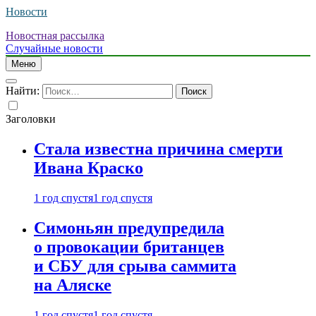
Новости
Новостная рассылка
Случайные новости
Меню
Найти:
Заголовки
Стала известна причина смерти
Ивана Краско
1 год спустя
1 год спустя
Симоньян предупредила
о провокации британцев
и СБУ для срыва саммита
на Аляске
1 год спустя
1 год спустя