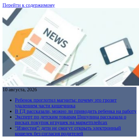
Перейти к содержимому
10 августа, 2026
Ребенок проглотил магниты: почему это грозит
удалением части кишечника
В ГД рассказали, можно ли приводить ребенка на работу
Эксперт по детским товарам Цицулина рассказала о
рисках покупок игрушек на маркетплейсах
“Известия”: дети не смогут открыть электронный
кошелек без согласия родителей