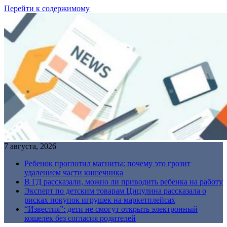
Перейти к содержимому
7 августа, 2026
Ребенок проглотил магниты: почему это грозит
удалением части кишечника
В ГД рассказали, можно ли приводить ребенка на работу
Эксперт по детским товарам Цицулина рассказала о
рисках покупок игрушек на маркетплейсах
“Известия”: дети не смогут открыть электронный
кошелек без согласия родителей