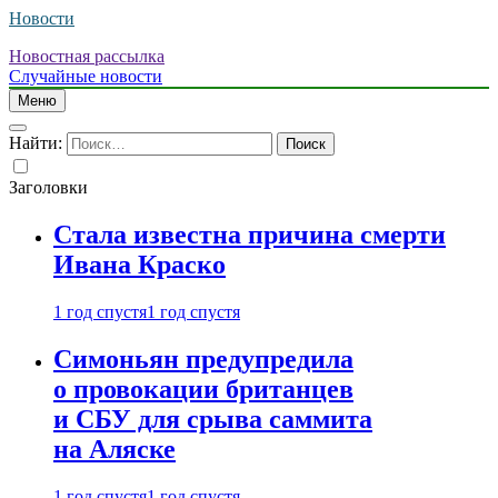
Новости
Новостная рассылка
Случайные новости
Меню
Найти:
Заголовки
Стала известна причина смерти
Ивана Краско
1 год спустя
1 год спустя
Симоньян предупредила
о провокации британцев
и СБУ для срыва саммита
на Аляске
1 год спустя
1 год спустя