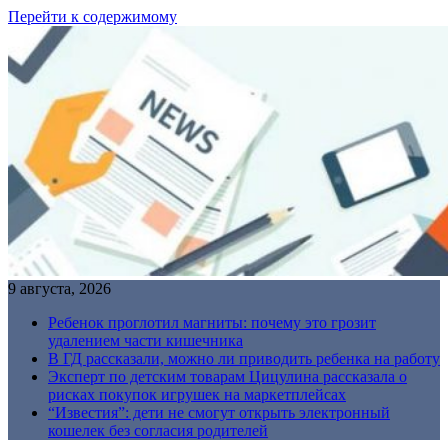
Перейти к содержимому
9 августа, 2026
Ребенок проглотил магниты: почему это грозит
удалением части кишечника
В ГД рассказали, можно ли приводить ребенка на работу
Эксперт по детским товарам Цицулина рассказала о
рисках покупок игрушек на маркетплейсах
“Известия”: дети не смогут открыть электронный
кошелек без согласия родителей