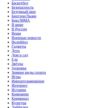
Баскетбол
Безопасность
Безумный мир
Биатлон/Лыжи
Бокс/MMA
В мире
В России
Вещи
Военные новости
Волейбол
Гаджеты
Дети
Дом и сад
Еда
Звёзды
Здоровье
Зимние виды спорта
Игры
Импортозамещение
Интернет
Истории
Компании
Криминал
Культура
Лайфхаки