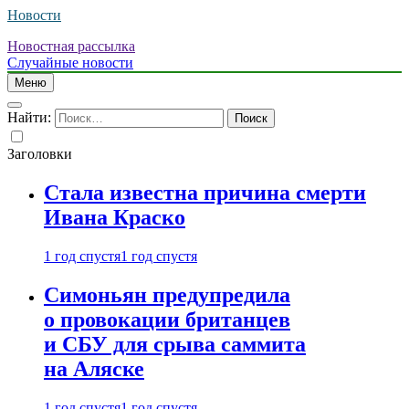
Новости
Новостная рассылка
Случайные новости
Меню
Найти:
Заголовки
Стала известна причина смерти
Ивана Краско
1 год спустя
1 год спустя
Симоньян предупредила
о провокации британцев
и СБУ для срыва саммита
на Аляске
1 год спустя
1 год спустя