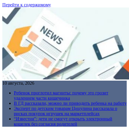
Перейти к содержимому
10 августа, 2026
Ребенок проглотил магниты: почему это грозит
удалением части кишечника
В ГД рассказали, можно ли приводить ребенка на работу
Эксперт по детским товарам Цицулина рассказала о
рисках покупок игрушек на маркетплейсах
“Известия”: дети не смогут открыть электронный
кошелек без согласия родителей