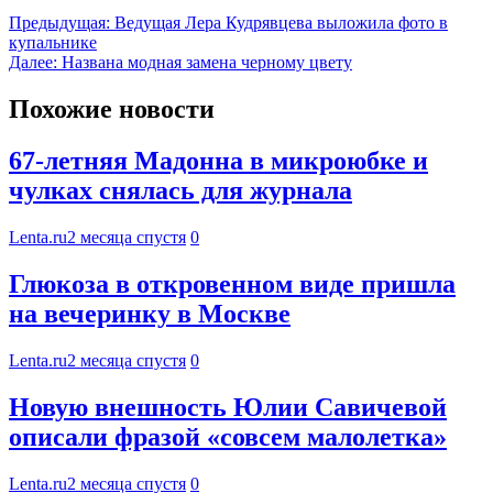
Предыдущая:
Ведущая Лера Кудрявцева выложила фото в
купальнике
Далее:
Названа модная замена черному цвету
Похожие новости
67-летняя Мадонна в микроюбке и
чулках снялась для журнала
Lenta.ru
2 месяца спустя
0
Глюкоза в откровенном виде пришла
на вечеринку в Москве
Lenta.ru
2 месяца спустя
0
Новую внешность Юлии Савичевой
описали фразой «совсем малолетка»
Lenta.ru
2 месяца спустя
0