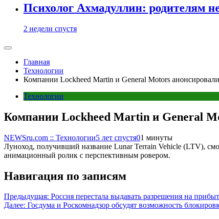
Психолог Ахмадуллин: родителям не 
2 недели спустя
Главная
Технологии
Компании Lockheed Martin и General Motors анонсировал
Технологии
Компании Lockheed Martin и General M
NEWSru.com :: Технологии
5 лет спустя
0
1 минуты
Луноход, получивший название Lunar Terrain Vehicle (LTV), с
анимационный ролик с перспективным ровером.
Навигация по записям
Предыдущая:
Россия перестала выдавать разрешения на прибыт
Далее:
Госдума и Роскомнадзор обсудят возможность блокиров