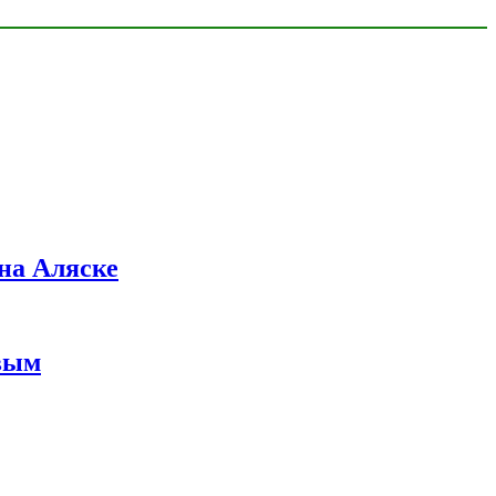
на Аляске
вым