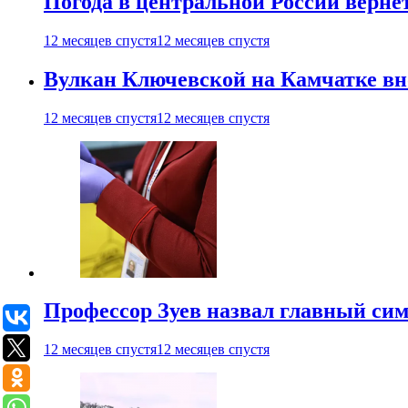
Погода в центральной России верне
12 месяцев спустя
12 месяцев спустя
Вулкан Ключевской на Камчатке вно
12 месяцев спустя
12 месяцев спустя
Профессор Зуев назвал главный си
12 месяцев спустя
12 месяцев спустя