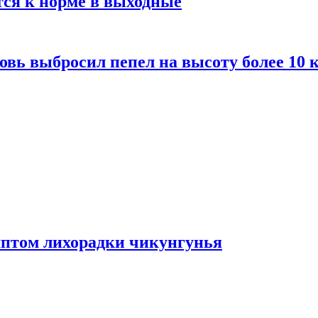
тся к норме в выходные
вь выбросил пепел на высоту более 10 
мптом лихорадки чикунгунья