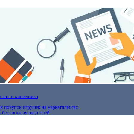
м части кишечника
ах покупок игрушек на маркетплейсах
 без согласия родителей