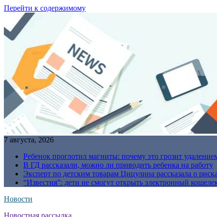
Перейти к содержимому
7 августа, 2026
Ребенок проглотил магниты: почему это грозит удаление
В ГД рассказали, можно ли приводить ребенка на работу
Эксперт по детским товарам Цицулина рассказала о риск
“Известия”: дети не смогут открыть электронный кошелек
Новости
Новостная рассылка