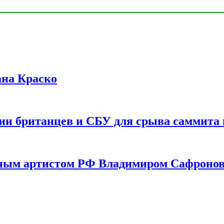
ана Краско
ии британцев и СБУ для срыва саммита 
одным артистом РФ Владимиром Сафроно