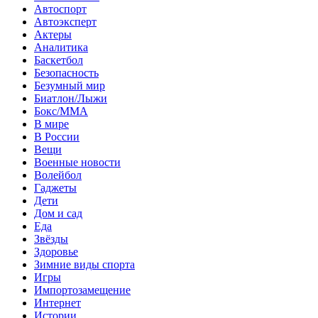
Автоспорт
Автоэксперт
Актеры
Аналитика
Баскетбол
Безопасность
Безумный мир
Биатлон/Лыжи
Бокс/MMA
В мире
В России
Вещи
Военные новости
Волейбол
Гаджеты
Дети
Дом и сад
Еда
Звёзды
Здоровье
Зимние виды спорта
Игры
Импортозамещение
Интернет
Истории