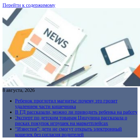
Перейти к содержимому
8 августа, 2026
Ребенок проглотил магниты: почему это грозит
удалением части кишечника
В ГД рассказали, можно ли приводить ребенка на работу
Эксперт по детским товарам Цицулина рассказала о
рисках покупок игрушек на маркетплейсах
“Известия”: дети не смогут открыть электронный
кошелек без согласия родителей