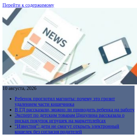
Перейти к содержимому
10 августа, 2026
Ребенок проглотил магниты: почему это грозит
удалением части кишечника
В ГД рассказали, можно ли приводить ребенка на работу
Эксперт по детским товарам Цицулина рассказала о
рисках покупок игрушек на маркетплейсах
“Известия”: дети не смогут открыть электронный
кошелек без согласия родителей