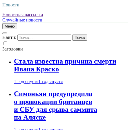
Новости
Новостная рассылка
Случайные новости
Меню
Найти:
Заголовки
Стала известна причина смерти
Ивана Краско
1 год спустя
1 год спустя
Симоньян предупредила
о провокации британцев
и СБУ для срыва саммита
на Аляске
1 год спустя
1 год спустя