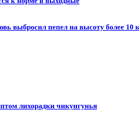
тся к норме в выходные
вь выбросил пепел на высоту более 10 
мптом лихорадки чикунгунья