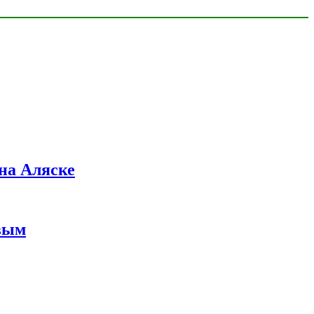
на Аляске
вым