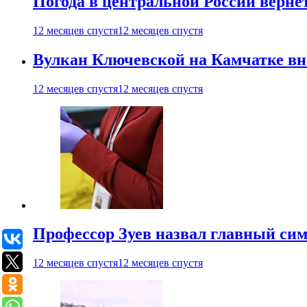
Погода в центральной России верне
12 месяцев спустя
12 месяцев спустя
Вулкан Ключевской на Камчатке вно
12 месяцев спустя
12 месяцев спустя
Профессор Зуев назвал главный си
12 месяцев спустя
12 месяцев спустя