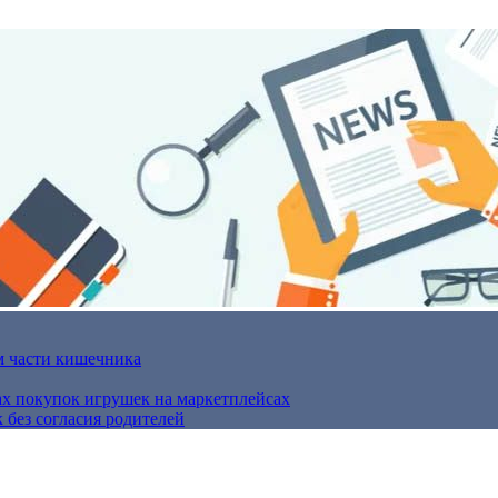
м части кишечника
ах покупок игрушек на маркетплейсах
 без согласия родителей