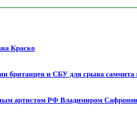
ана Краско
ии британцев и СБУ для срыва саммита 
одным артистом РФ Владимиром Сафроно