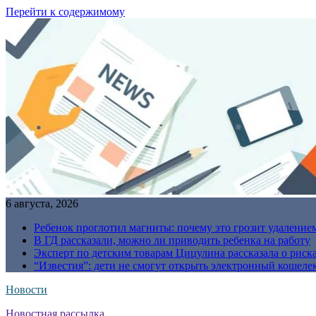
Перейти к содержимому
6 августа, 2026
Ребенок проглотил магниты: почему это грозит удаление
В ГД рассказали, можно ли приводить ребенка на работу
Эксперт по детским товарам Цицулина рассказала о риск
“Известия”: дети не смогут открыть электронный кошелек
Новости
Новостная рассылка