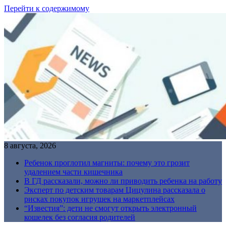
Перейти к содержимому
8 августа, 2026
Ребенок проглотил магниты: почему это грозит
удалением части кишечника
В ГД рассказали, можно ли приводить ребенка на работу
Эксперт по детским товарам Цицулина рассказала о
рисках покупок игрушек на маркетплейсах
“Известия”: дети не смогут открыть электронный
кошелек без согласия родителей