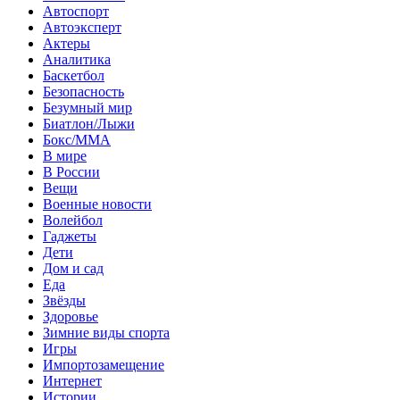
Автоспорт
Автоэксперт
Актеры
Аналитика
Баскетбол
Безопасность
Безумный мир
Биатлон/Лыжи
Бокс/MMA
В мире
В России
Вещи
Военные новости
Волейбол
Гаджеты
Дети
Дом и сад
Еда
Звёзды
Здоровье
Зимние виды спорта
Игры
Импортозамещение
Интернет
Истории