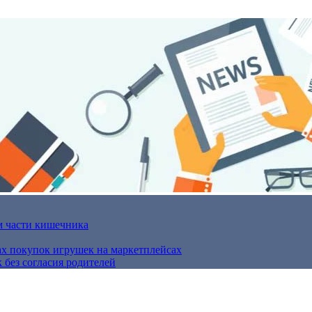
м части кишечника
ах покупок игрушек на маркетплейсах
 без согласия родителей