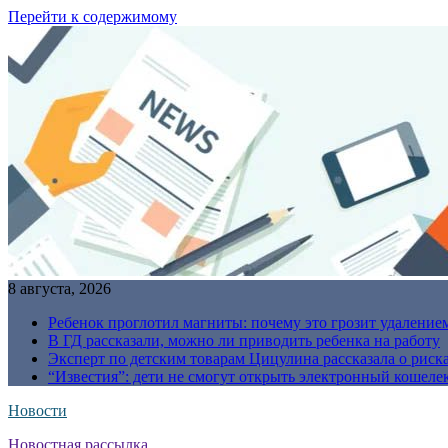
Перейти к содержимому
8 августа, 2026
Ребенок проглотил магниты: почему это грозит удаление
В ГД рассказали, можно ли приводить ребенка на работу
Эксперт по детским товарам Цицулина рассказала о риск
“Известия”: дети не смогут открыть электронный кошелек
Новости
Новостная рассылка