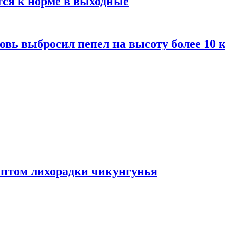
тся к норме в выходные
вь выбросил пепел на высоту более 10 
мптом лихорадки чикунгунья