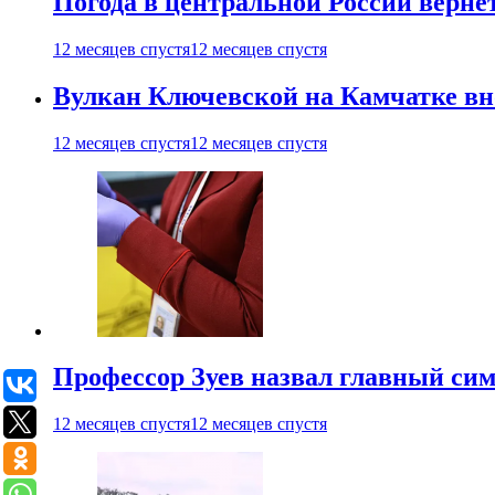
Погода в центральной России верне
12 месяцев спустя
12 месяцев спустя
Вулкан Ключевской на Камчатке вно
12 месяцев спустя
12 месяцев спустя
Профессор Зуев назвал главный си
12 месяцев спустя
12 месяцев спустя