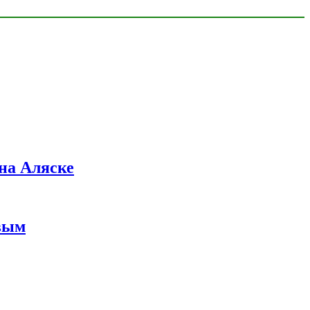
на Аляске
вым