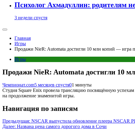
Психолог Ахмадуллин: родителям не 
3 недели спустя
Главная
Игры
Продажи NieR: Automata достигли 10 млн копий — игра 
Игры
Продажи NieR: Automata достигли 10 м
Чемпионат.com
5 месяцев спустя
0
1 минуты
Студия Square Enix провела трансляцию посвящённую успехам и
на продолжение знаменитой игры.
Навигация по записям
Предыдущая:
NSCAR выпустила обновление плеера NSCAR Play
Далее:
Названа цена самого дорогого дома в Сочи