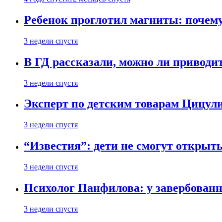
Ребенок проглотил магниты: почему
3 недели спустя
В ГД рассказали, можно ли приводит
3 недели спустя
Эксперт по детским товарам Цицули
3 недели спустя
“Известия”: дети не смогут открыт
3 недели спустя
Психолог Панфилова: у завербованн
3 недели спустя