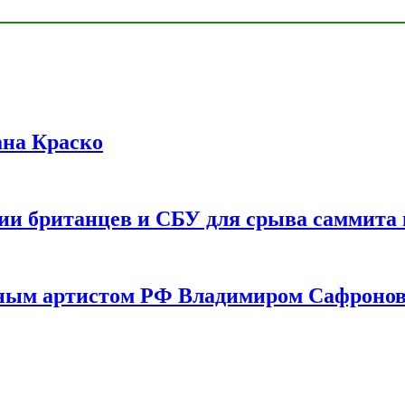
ана Краско
ии британцев и СБУ для срыва саммита 
одным артистом РФ Владимиром Сафроно