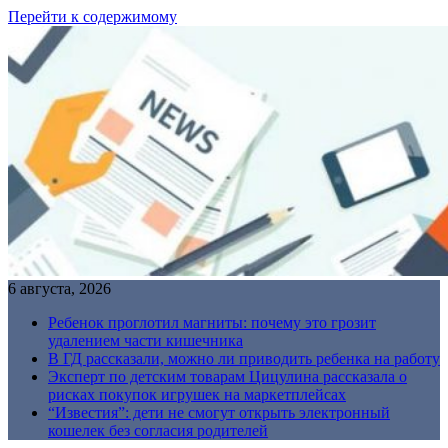
Перейти к содержимому
6 августа, 2026
Ребенок проглотил магниты: почему это грозит
удалением части кишечника
В ГД рассказали, можно ли приводить ребенка на работу
Эксперт по детским товарам Цицулина рассказала о
рисках покупок игрушек на маркетплейсах
“Известия”: дети не смогут открыть электронный
кошелек без согласия родителей