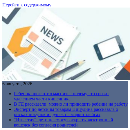
Перейти к содержимому
6 августа, 2026
Ребенок проглотил магниты: почему это грозит
удалением части кишечника
В ГД рассказали, можно ли приводить ребенка на работу
Эксперт по детским товарам Цицулина рассказала о
рисках покупок игрушек на маркетплейсах
“Известия”: дети не смогут открыть электронный
кошелек без согласия родителей