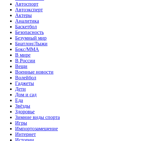
Автоспорт
Автоэксперт
Актеры
Аналитика
Баскетбол
Безопасность
Безумный мир
Биатлон/Лыжи
Бокс/MMA
В мире
В России
Вещи
Военные новости
Волейбол
Гаджеты
Дети
Дом и сад
Еда
Звёзды
Здоровье
Зимние виды спорта
Игры
Импортозамещение
Интернет
Истории