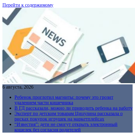
Перейти к содержимому
6 августа, 2026
Ребенок проглотил магниты: почему это грозит
удалением части кишечника
В ГД рассказали, можно ли приводить ребенка на работу
Эксперт по детским товарам Цицулина рассказала о
рисках покупок игрушек на маркетплейсах
“Известия”: дети не смогут открыть электронный
кошелек без согласия родителей