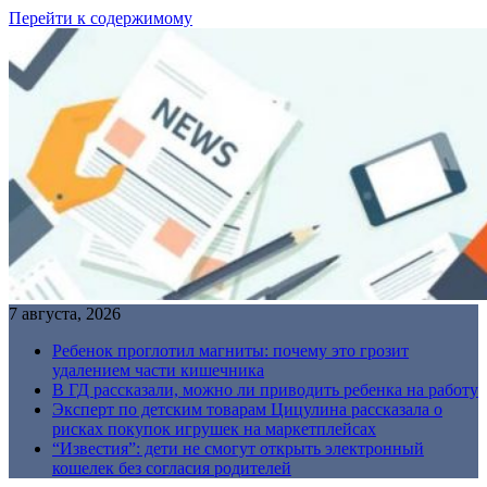
Перейти к содержимому
7 августа, 2026
Ребенок проглотил магниты: почему это грозит
удалением части кишечника
В ГД рассказали, можно ли приводить ребенка на работу
Эксперт по детским товарам Цицулина рассказала о
рисках покупок игрушек на маркетплейсах
“Известия”: дети не смогут открыть электронный
кошелек без согласия родителей