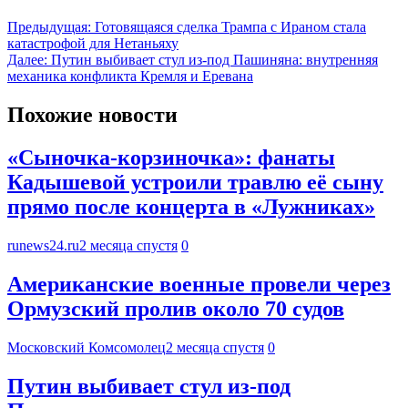
Предыдущая:
Готовящаяся сделка Трампа с Ираном стала
катастрофой для Нетаньяху
Далее:
Путин выбивает стул из-под Пашиняна: внутренняя
механика конфликта Кремля и Еревана
Похожие новости
«Сыночка-корзиночка»: фанаты
Кадышевой устроили травлю её сыну
прямо после концерта в «Лужниках»
runews24.ru
2 месяца спустя
0
Американские военные провели через
Ормузский пролив около 70 судов
Московский Комсомолец
2 месяца спустя
0
Путин выбивает стул из-под