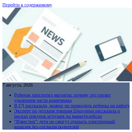
Перейти к содержимому
7 августа, 2026
Ребенок проглотил магниты: почему это грозит
удалением части кишечника
В ГД рассказали, можно ли приводить ребенка на работу
Эксперт по детским товарам Цицулина рассказала о
рисках покупок игрушек на маркетплейсах
“Известия”: дети не смогут открыть электронный
кошелек без согласия родителей