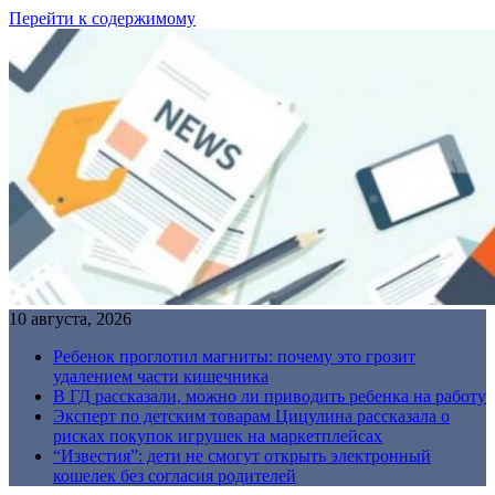
Перейти к содержимому
10 августа, 2026
Ребенок проглотил магниты: почему это грозит
удалением части кишечника
В ГД рассказали, можно ли приводить ребенка на работу
Эксперт по детским товарам Цицулина рассказала о
рисках покупок игрушек на маркетплейсах
“Известия”: дети не смогут открыть электронный
кошелек без согласия родителей