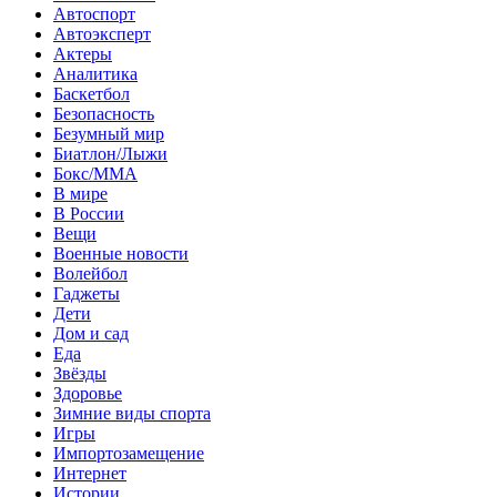
Автоспорт
Автоэксперт
Актеры
Аналитика
Баскетбол
Безопасность
Безумный мир
Биатлон/Лыжи
Бокс/MMA
В мире
В России
Вещи
Военные новости
Волейбол
Гаджеты
Дети
Дом и сад
Еда
Звёзды
Здоровье
Зимние виды спорта
Игры
Импортозамещение
Интернет
Истории