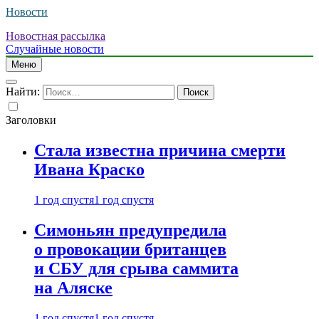
Новости
Новостная рассылка
Случайные новости
Меню
Найти:
Заголовки
Стала известна причина смерти
Ивана Краско
1 год спустя
1 год спустя
Симоньян предупредила
о провокации британцев
и СБУ для срыва саммита
на Аляске
1 год спустя
1 год спустя