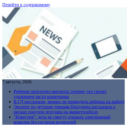
Перейти к содержимому
7 августа, 2026
Ребенок проглотил магниты: почему это грозит
удалением части кишечника
В ГД рассказали, можно ли приводить ребенка на работу
Эксперт по детским товарам Цицулина рассказала о
рисках покупок игрушек на маркетплейсах
“Известия”: дети не смогут открыть электронный
кошелек без согласия родителей