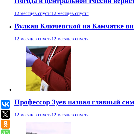
Погода в центральной России верне
12 месяцев спустя
12 месяцев спустя
Вулкан Ключевской на Камчатке вно
12 месяцев спустя
12 месяцев спустя
Профессор Зуев назвал главный си
12 месяцев спустя
12 месяцев спустя