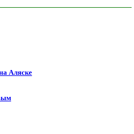
на Аляске
вым