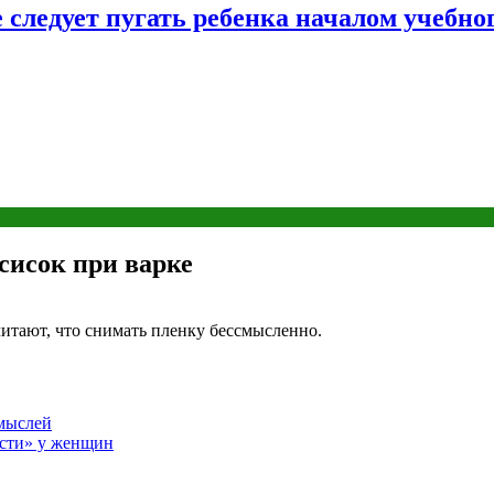
следует пугать ребенка началом учебног
сисок при варке
читают, что снимать пленку бессмысленно.
 мыслей
ости» у женщин