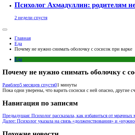
Психолог Ахмадуллин: родителям не 
2 недели спустя
Главная
Еда
Почему не нужно снимать оболочку с сосисок при варке
Еда
Почему не нужно снимать оболочку с со
Рамблер
5 месяцев спустя
0
1 минуты
Пока одни уверены, что варить сосиски с ней опасно, другие с
Навигация по записям
Предыдущая:
Психолог рассказала, как избавиться от мрачных
Далее:
Психолог указала на связь «долженствования» и «нужн
Похожие новости