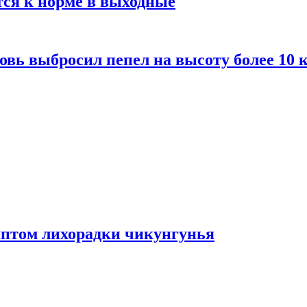
тся к норме в выходные
вь выбросил пепел на высоту более 10 
мптом лихорадки чикунгунья