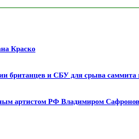
ана Краско
ии британцев и СБУ для срыва саммита 
одным артистом РФ Владимиром Сафроно