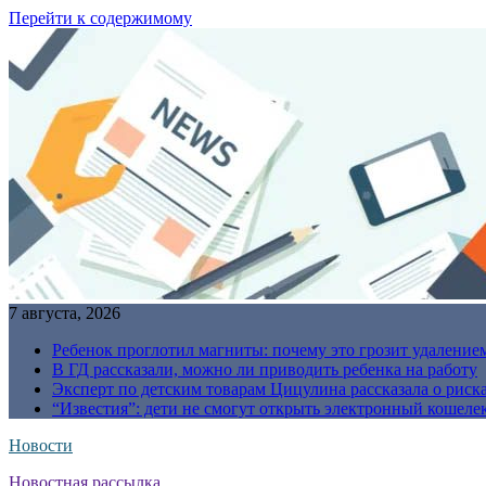
Перейти к содержимому
7 августа, 2026
Ребенок проглотил магниты: почему это грозит удаление
В ГД рассказали, можно ли приводить ребенка на работу
Эксперт по детским товарам Цицулина рассказала о риск
“Известия”: дети не смогут открыть электронный кошелек
Новости
Новостная рассылка