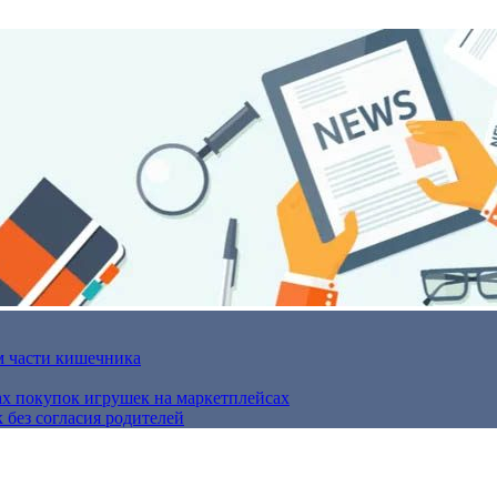
м части кишечника
ах покупок игрушек на маркетплейсах
 без согласия родителей