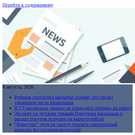
Перейти к содержимому
8 августа, 2026
Ребенок проглотил магниты: почему это грозит
удалением части кишечника
В ГД рассказали, можно ли приводить ребенка на работу
Эксперт по детским товарам Цицулина рассказала о
рисках покупок игрушек на маркетплейсах
“Известия”: дети не смогут открыть электронный
кошелек без согласия родителей