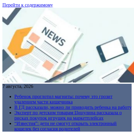
Перейти к содержимому
7 августа, 2026
Ребенок проглотил магниты: почему это грозит
удалением части кишечника
В ГД рассказали, можно ли приводить ребенка на работу
Эксперт по детским товарам Цицулина рассказала о
рисках покупок игрушек на маркетплейсах
“Известия”: дети не смогут открыть электронный
кошелек без согласия родителей