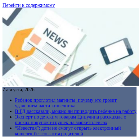
Перейти к содержимому
7 августа, 2026
Ребенок проглотил магниты: почему это грозит
удалением части кишечника
В ГД рассказали, можно ли приводить ребенка на работу
Эксперт по детским товарам Цицулина рассказала о
рисках покупок игрушек на маркетплейсах
“Известия”: дети не смогут открыть электронный
кошелек без согласия родителей