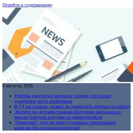
Перейти к содержимому
6 августа, 2026
Ребенок проглотил магниты: почему это грозит
удалением части кишечника
В ГД рассказали, можно ли приводить ребенка на работу
Эксперт по детским товарам Цицулина рассказала о
рисках покупок игрушек на маркетплейсах
“Известия”: дети не смогут открыть электронный
кошелек без согласия родителей