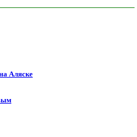
на Аляске
вым