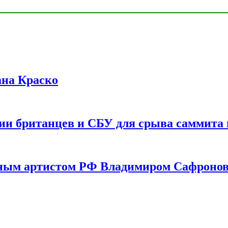
ана Краско
ии британцев и СБУ для срыва саммита 
одным артистом РФ Владимиром Сафроно