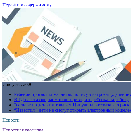
Перейти к содержимому
7 августа, 2026
Ребенок проглотил магниты: почему это грозит удаление
В ГД рассказали, можно ли приводить ребенка на работу
Эксперт по детским товарам Цицулина рассказала о риск
“Известия”: дети не смогут открыть электронный кошелек
Новости
Новостная рассылка