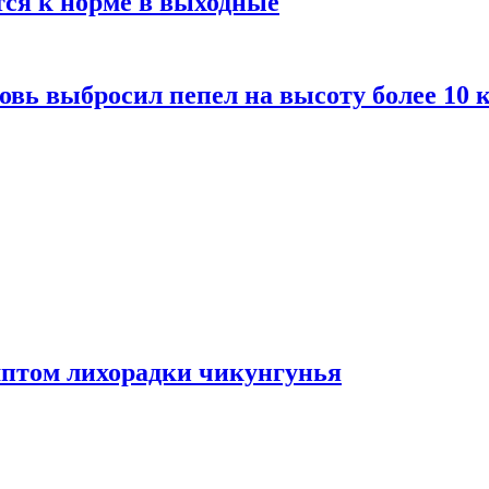
тся к норме в выходные
вь выбросил пепел на высоту более 10 
мптом лихорадки чикунгунья