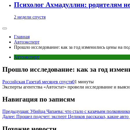
Психолог Ахмадуллин: родителям не 
2 недели спустя
Главная
Автоэксперт
Прошло исследование: как за год изменились цены на п
Автоэксперт
Прошло исследование: как за год изме
Российская Газета
6 месяцев спустя
0
1 минуты
Эксперты агентства «Автостат» провели исследование и выясни
Навигация по записям
Предыдущая:
Убийца Чапаева: что стало с казачьим полковни
Далее:
Прошел подсчет: эксперт Целиков рассказал, какие авто 
Похожие новости