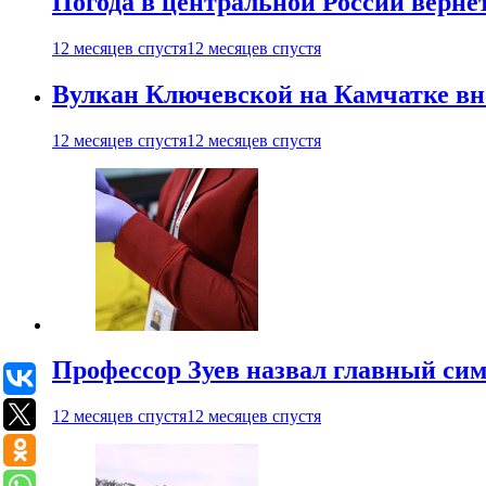
Погода в центральной России верне
12 месяцев спустя
12 месяцев спустя
Вулкан Ключевской на Камчатке вно
12 месяцев спустя
12 месяцев спустя
Профессор Зуев назвал главный си
12 месяцев спустя
12 месяцев спустя