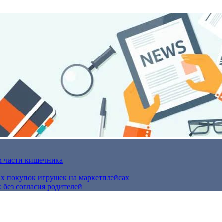
м части кишечника
ах покупок игрушек на маркетплейсах
 без согласия родителей