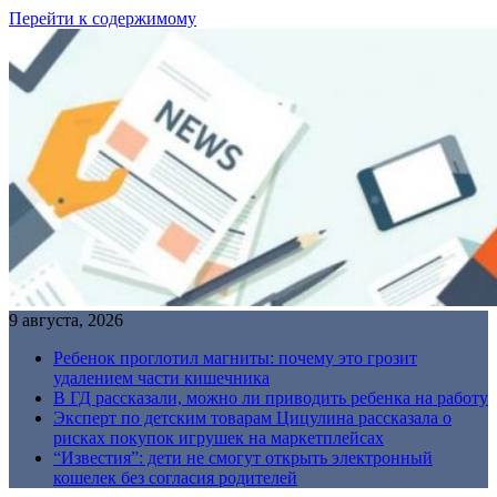
Перейти к содержимому
9 августа, 2026
Ребенок проглотил магниты: почему это грозит
удалением части кишечника
В ГД рассказали, можно ли приводить ребенка на работу
Эксперт по детским товарам Цицулина рассказала о
рисках покупок игрушек на маркетплейсах
“Известия”: дети не смогут открыть электронный
кошелек без согласия родителей