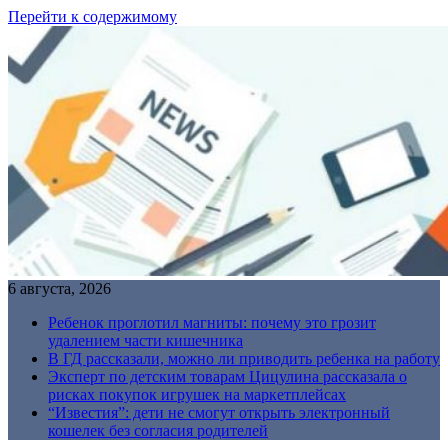
Перейти к содержимому
6 августа, 2026
Ребенок проглотил магниты: почему это грозит
удалением части кишечника
В ГД рассказали, можно ли приводить ребенка на работу
Эксперт по детским товарам Цицулина рассказала о
рисках покупок игрушек на маркетплейсах
“Известия”: дети не смогут открыть электронный
кошелек без согласия родителей