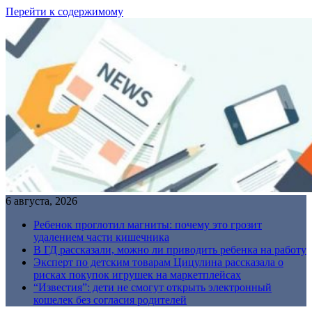
Перейти к содержимому
6 августа, 2026
Ребенок проглотил магниты: почему это грозит
удалением части кишечника
В ГД рассказали, можно ли приводить ребенка на работу
Эксперт по детским товарам Цицулина рассказала о
рисках покупок игрушек на маркетплейсах
“Известия”: дети не смогут открыть электронный
кошелек без согласия родителей