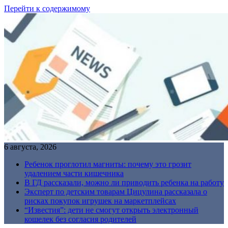
Перейти к содержимому
6 августа, 2026
Ребенок проглотил магниты: почему это грозит
удалением части кишечника
В ГД рассказали, можно ли приводить ребенка на работу
Эксперт по детским товарам Цицулина рассказала о
рисках покупок игрушек на маркетплейсах
“Известия”: дети не смогут открыть электронный
кошелек без согласия родителей