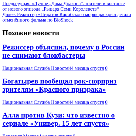
Предыдущая:
«Лучше „Дома Дракона“: зрители в восторге
от нового эпизода „Рыцаря Семи Королевств“
Далее:
Режиссёр «Пиратов Карибского моря» раскрыл детали
отменённого фильма по BioShock
Похожие новости
Режиссер объяснил, почему в России
не снимают блокбастеры
Национальная Служба Новостей
4 месяца спустя
0
Богатырев пообещал рок-сюрприз
зрителям «Красного призрака»
Национальная Служба Новостей
4 месяца спустя
0
Алла против Кузи: что известно о
сериале «Универ. 15 лет спустя»