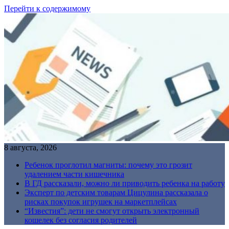
Перейти к содержимому
8 августа, 2026
Ребенок проглотил магниты: почему это грозит
удалением части кишечника
В ГД рассказали, можно ли приводить ребенка на работу
Эксперт по детским товарам Цицулина рассказала о
рисках покупок игрушек на маркетплейсах
“Известия”: дети не смогут открыть электронный
кошелек без согласия родителей