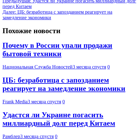
Предыдущая:
Удастся ли Украине погасить миллиардный долг
перед Китаем
Далее:
ЦБ: безработица с запозданием реагирует на
замедление экономики
Похожие новости
Почему в России упали продажи
бытовой техники
Национальная Служба Новостей
3 месяца спустя
0
ЦБ: безработица с запозданием
реагирует на замедление экономики
Frank Media
3 месяца спустя
0
Удастся ли Украине погасить
миллиардный долг перед Китаем
Рамблер
3 месяца спустя
0