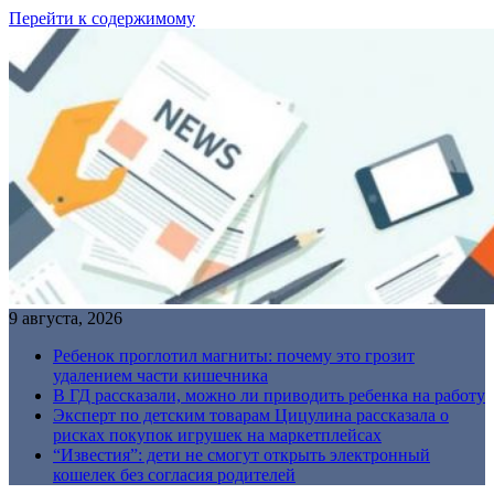
Перейти к содержимому
9 августа, 2026
Ребенок проглотил магниты: почему это грозит
удалением части кишечника
В ГД рассказали, можно ли приводить ребенка на работу
Эксперт по детским товарам Цицулина рассказала о
рисках покупок игрушек на маркетплейсах
“Известия”: дети не смогут открыть электронный
кошелек без согласия родителей