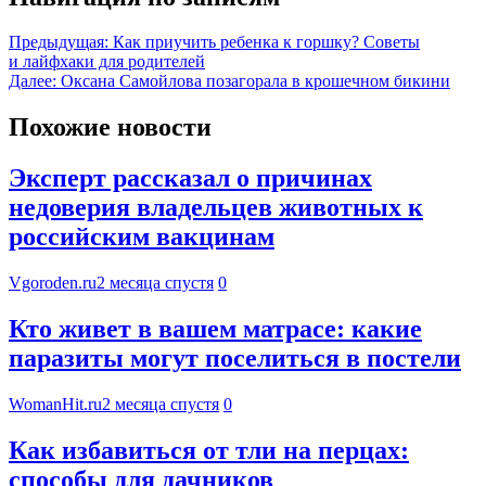
Предыдущая:
Как приучить ребенка к горшку? Советы
и лайфхаки для родителей
Далее:
Оксана Самойлова позагорала в крошечном бикини
Похожие новости
Эксперт рассказал о причинах
недоверия владельцев животных к
российским вакцинам
Vgoroden.ru
2 месяца спустя
0
Кто живет в вашем матрасе: какие
паразиты могут поселиться в постели
WomanHit.ru
2 месяца спустя
0
Как избавиться от тли на перцах:
способы для дачников