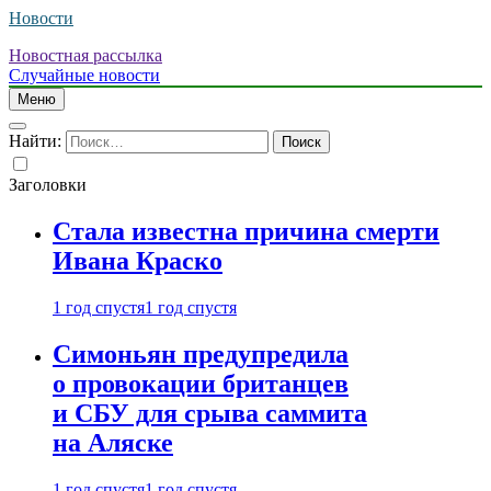
Новости
Новостная рассылка
Случайные новости
Меню
Найти:
Заголовки
Стала известна причина смерти
Ивана Краско
1 год спустя
1 год спустя
Симоньян предупредила
о провокации британцев
и СБУ для срыва саммита
на Аляске
1 год спустя
1 год спустя