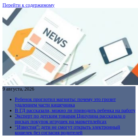
Перейти к содержимому
9 августа, 2026
Ребенок проглотил магниты: почему это грозит
удалением части кишечника
В ГД рассказали, можно ли приводить ребенка на работу
Эксперт по детским товарам Цицулина рассказала о
рисках покупок игрушек на маркетплейсах
“Известия”: дети не смогут открыть электронный
кошелек без согласия родителей