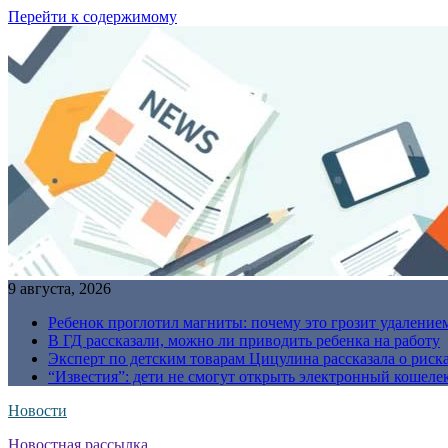
Перейти к содержимому
9 августа, 2026
Ребенок проглотил магниты: почему это грозит удаление
В ГД рассказали, можно ли приводить ребенка на работу
Эксперт по детским товарам Цицулина рассказала о риск
“Известия”: дети не смогут открыть электронный кошелек
Новости
Новостная рассылка