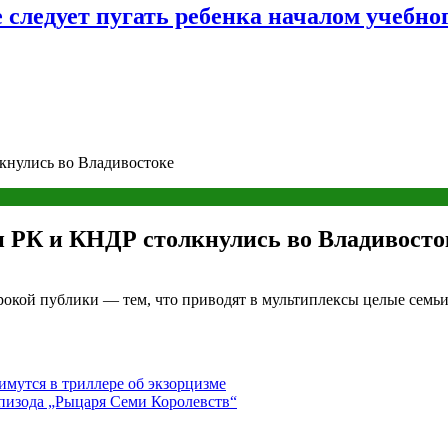
следует пугать ребенка началом учебног
кнулись во Владивостоке
 РК и КНДР столкнулись во Владивосто
кой публики — тем, что приводят в мультиплексы целые семьи
мутся в триллере об экзорцизме
эпизода „Рыцаря Семи Королевств“