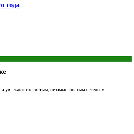
о года
ке
 и увлекают их чистым, незамысловатым весельем.