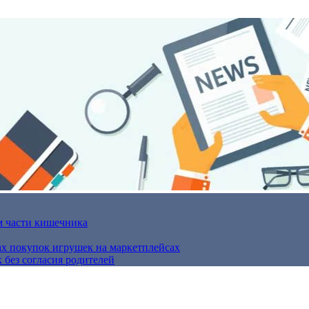
м части кишечника
ах покупок игрушек на маркетплейсах
 без согласия родителей