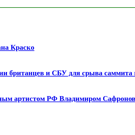
ана Краско
ии британцев и СБУ для срыва саммита 
одным артистом РФ Владимиром Сафроно