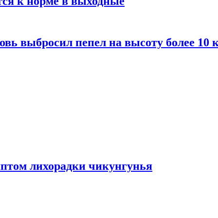
тся к норме в выходные
вь выбросил пепел на высоту более 10 
мптом лихорадки чикунгунья