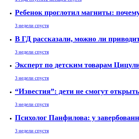
Ребенок проглотил магниты: почему
3 недели спустя
В ГД рассказали, можно ли приводит
3 недели спустя
Эксперт по детским товарам Цицули
3 недели спустя
“Известия”: дети не смогут открыт
3 недели спустя
Психолог Панфилова: у завербованн
3 недели спустя