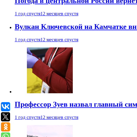
Погода в центральной России верне
1 год спустя
12 месяцев спустя
Вулкан Ключевской на Камчатке вно
1 год спустя
12 месяцев спустя
Профессор Зуев назвал главный си
1 год спустя
12 месяцев спустя