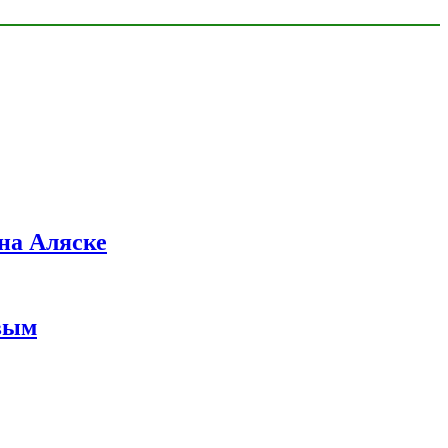
на Аляске
вым