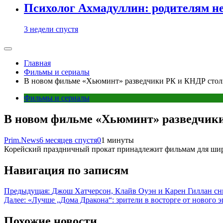
Психолог Ахмадуллин: родителям не 
3 недели спустя
Главная
Фильмы и сериалы
В новом фильме «Хьюминт» разведчики РК и КНДР стол
Фильмы и сериалы
В новом фильме «Хьюминт» разведчики
Prim.News
6 месяцев спустя
0
1 минуты
Корейский праздничный прокат принадлежит фильмам для широ
Навигация по записям
Предыдущая:
Джош Хатчерсон, Клайв Оуэн и Карен Гиллан сни
Далее:
«Лучше „Дома Дракона“: зрители в восторге от нового 
Похожие новости