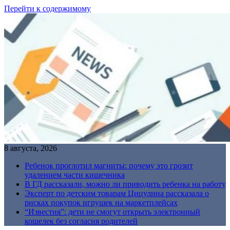
Перейти к содержимому
8 августа, 2026
Ребенок проглотил магниты: почему это грозит
удалением части кишечника
В ГД рассказали, можно ли приводить ребенка на работу
Эксперт по детским товарам Цицулина рассказала о
рисках покупок игрушек на маркетплейсах
“Известия”: дети не смогут открыть электронный
кошелек без согласия родителей