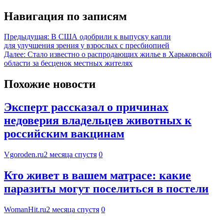
Навигация по записям
Предыдущая:
В США одобрили к выпуску капли
для улучшения зрения у взрослых с пресбиопией
Далее:
Стало известно о распродающих жилье в Харьковской
области за бесценок местных жителях
Похожие новости
Эксперт рассказал о причинах
недоверия владельцев животных к
российским вакцинам
Vgoroden.ru
2 месяца спустя
0
Кто живет в вашем матрасе: какие
паразиты могут поселиться в постели
WomanHit.ru
2 месяца спустя
0