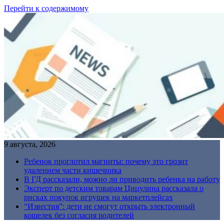
Перейти к содержимому
9 августа, 2026
Ребенок проглотил магниты: почему это грозит
удалением части кишечника
В ГД рассказали, можно ли приводить ребенка на работу
Эксперт по детским товарам Цицулина рассказала о
рисках покупок игрушек на маркетплейсах
“Известия”: дети не смогут открыть электронный
кошелек без согласия родителей