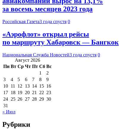
авиакомпаний вырос на 13,1%
за восемь месяцев 2023 года
Российская Газета
3 года спустя
0
«Аэрофлот» открыл рейсы
по маршруту Хабаровск — Бангкок
Национальная Служба Новостей
3 года спустя
0
Август 2026
Пн
Вт
Ср
Чт
Пт
Сб
Вс
1
2
3
4
5
6
7
8
9
10
11
12
13
14
15
16
17
18
19
20
21
22
23
24
25
26
27
28
29
30
31
« Июл
Рубрики