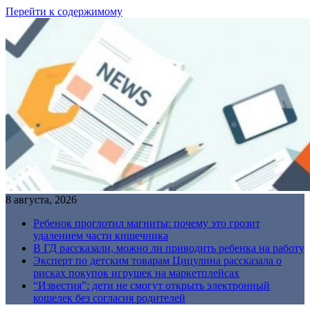
Перейти к содержимому
8 августа, 2026
Ребенок проглотил магниты: почему это грозит
удалением части кишечника
В ГД рассказали, можно ли приводить ребенка на работу
Эксперт по детским товарам Цицулина рассказала о
рисках покупок игрушек на маркетплейсах
“Известия”: дети не смогут открыть электронный
кошелек без согласия родителей