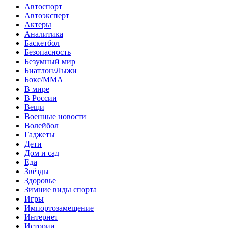
Автоспорт
Автоэксперт
Актеры
Аналитика
Баскетбол
Безопасность
Безумный мир
Биатлон/Лыжи
Бокс/MMA
В мире
В России
Вещи
Военные новости
Волейбол
Гаджеты
Дети
Дом и сад
Еда
Звёзды
Здоровье
Зимние виды спорта
Игры
Импортозамещение
Интернет
Истории