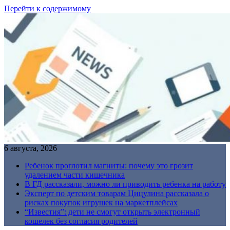
Перейти к содержимому
6 августа, 2026
Ребенок проглотил магниты: почему это грозит
удалением части кишечника
В ГД рассказали, можно ли приводить ребенка на работу
Эксперт по детским товарам Цицулина рассказала о
рисках покупок игрушек на маркетплейсах
“Известия”: дети не смогут открыть электронный
кошелек без согласия родителей