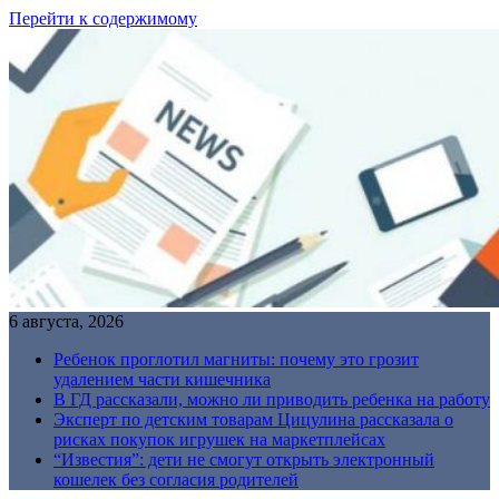
Перейти к содержимому
6 августа, 2026
Ребенок проглотил магниты: почему это грозит
удалением части кишечника
В ГД рассказали, можно ли приводить ребенка на работу
Эксперт по детским товарам Цицулина рассказала о
рисках покупок игрушек на маркетплейсах
“Известия”: дети не смогут открыть электронный
кошелек без согласия родителей