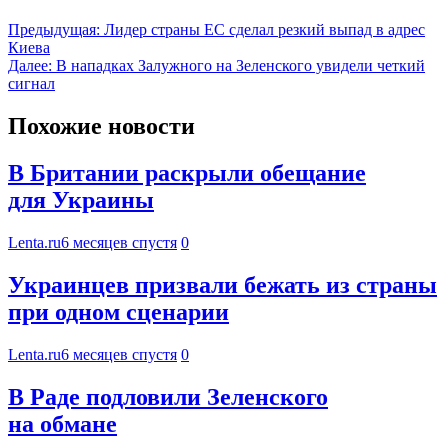
Предыдущая:
Лидер страны ЕС сделал резкий выпад в адрес
Киева
Далее:
В нападках Залужного на Зеленского увидели четкий
сигнал
Похожие новости
В Британии раскрыли обещание
для Украины
Lenta.ru
6 месяцев спустя
0
Украинцев призвали бежать из страны
при одном сценарии
Lenta.ru
6 месяцев спустя
0
В Раде подловили Зеленского
на обмане