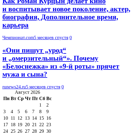
Как Роман Курцын делает кино
и воспитывает новое поколение, актер,
биография, Дополнительное время,
карьера
Чемпионат.com
5 месяцев спустя
0
«Они пишут „урод“
и „омерзительный“». Почему
«Белоснежка» из «9-й роты» прячет
мужа и сына?
runews24.ru
5 месяцев спустя
0
Август 2026
Пн
Вт
Ср
Чт
Пт
Сб
Вс
1
2
3
4
5
6
7
8
9
10
11
12
13
14
15
16
17
18
19
20
21
22
23
24
25
26
27
28
29
30