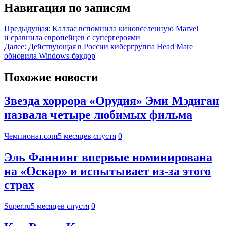
Навигация по записям
Предыдущая:
Каллас вспомнила киновселенную Marvel
и сравнила европейцев с супергероями
Далее:
Действующая в России кибергруппа Head Mare
обновила Windows-бэкдор
Похожие новости
Звезда хоррора «Орудия» Эми Мэдиган
назвала четыре любимых фильма
Чемпионат.com
5 месяцев спустя
0
Эль Фаннинг впервые номинирована
на «Оскар» и испытывает из-за этого
страх
Super.ru
5 месяцев спустя
0