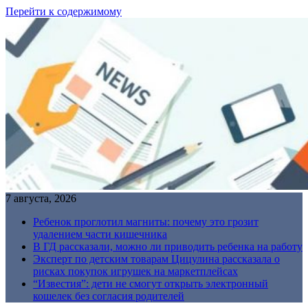
Перейти к содержимому
7 августа, 2026
Ребенок проглотил магниты: почему это грозит
удалением части кишечника
В ГД рассказали, можно ли приводить ребенка на работу
Эксперт по детским товарам Цицулина рассказала о
рисках покупок игрушек на маркетплейсах
“Известия”: дети не смогут открыть электронный
кошелек без согласия родителей