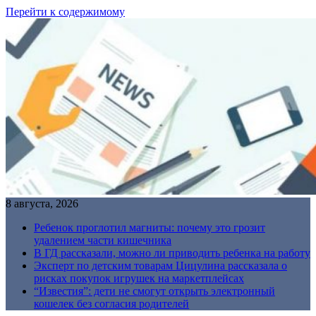
Перейти к содержимому
8 августа, 2026
Ребенок проглотил магниты: почему это грозит
удалением части кишечника
В ГД рассказали, можно ли приводить ребенка на работу
Эксперт по детским товарам Цицулина рассказала о
рисках покупок игрушек на маркетплейсах
“Известия”: дети не смогут открыть электронный
кошелек без согласия родителей