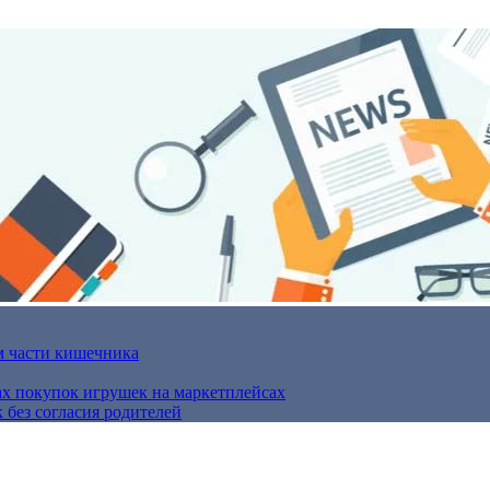
м части кишечника
ах покупок игрушек на маркетплейсах
 без согласия родителей