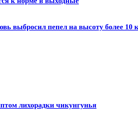
тся к норме в выходные
вь выбросил пепел на высоту более 10 
мптом лихорадки чикунгунья