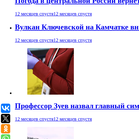
Погода в центральной России верне
12 месяцев спустя
12 месяцев спустя
Вулкан Ключевской на Камчатке вно
12 месяцев спустя
12 месяцев спустя
Профессор Зуев назвал главный си
12 месяцев спустя
12 месяцев спустя