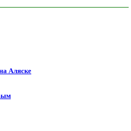
на Аляске
вым