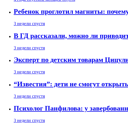
Ребенок проглотил магниты: почему
3 недели спустя
В ГД рассказали, можно ли приводит
3 недели спустя
Эксперт по детским товарам Цицули
3 недели спустя
“Известия”: дети не смогут открыт
3 недели спустя
Психолог Панфилова: у завербованн
3 недели спустя