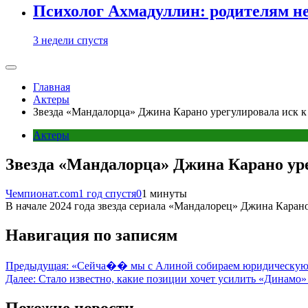
Психолог Ахмадуллин: родителям не 
3 недели спустя
Главная
Актеры
Звезда «Мандалорца» Джина Карано урегулировала иск к 
Актеры
Звезда «Мандалорца» Джина Карано уре
Чемпионат.com
1 год спустя
0
1 минуты
В начале 2024 года звезда сериала «Мандалорец» Джина Карано
Навигация по записям
Предыдущая:
«Сейча�� мы с Алиной собираем юридическую схе
Далее:
Стало известно, какие позиции хочет усилить «Динамо»