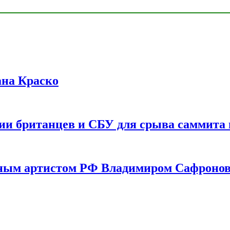
ана Краско
ии британцев и СБУ для срыва саммита 
одным артистом РФ Владимиром Сафроно