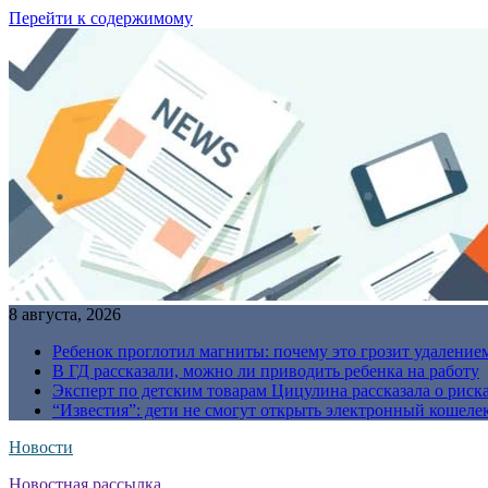
Перейти к содержимому
8 августа, 2026
Ребенок проглотил магниты: почему это грозит удаление
В ГД рассказали, можно ли приводить ребенка на работу
Эксперт по детским товарам Цицулина рассказала о риск
“Известия”: дети не смогут открыть электронный кошелек
Новости
Новостная рассылка