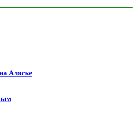
на Аляске
вым