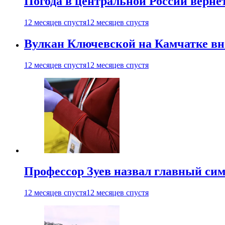
Погода в центральной России верне
12 месяцев спустя
12 месяцев спустя
Вулкан Ключевской на Камчатке вно
12 месяцев спустя
12 месяцев спустя
Профессор Зуев назвал главный си
12 месяцев спустя
12 месяцев спустя