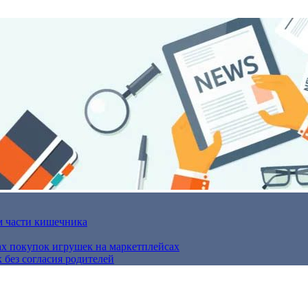
м части кишечника
ах покупок игрушек на маркетплейсах
 без согласия родителей