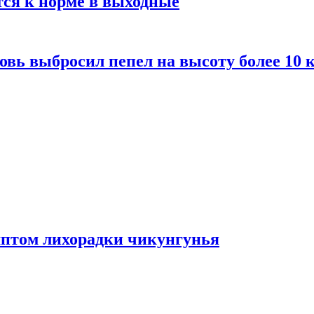
тся к норме в выходные
вь выбросил пепел на высоту более 10 
мптом лихорадки чикунгунья