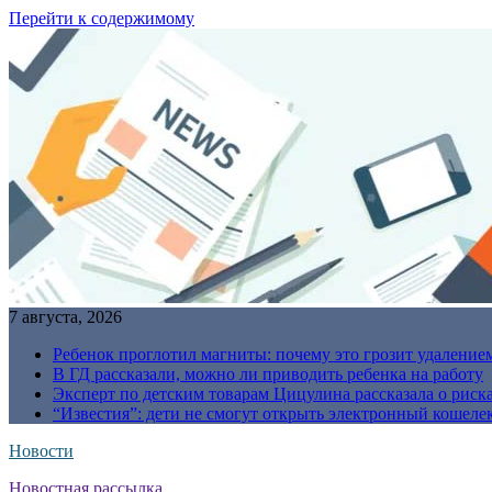
Перейти к содержимому
7 августа, 2026
Ребенок проглотил магниты: почему это грозит удаление
В ГД рассказали, можно ли приводить ребенка на работу
Эксперт по детским товарам Цицулина рассказала о риск
“Известия”: дети не смогут открыть электронный кошелек
Новости
Новостная рассылка