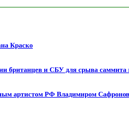
ана Краско
ии британцев и СБУ для срыва саммита 
одным артистом РФ Владимиром Сафроно